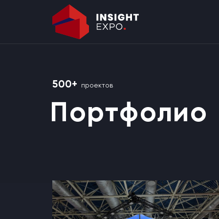
500+
проектов
Портфолио