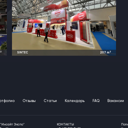
2
2
m
SINTEC
207
m
о
2022 и ранее
Москва, Россия |
MIMS
ртфолио
Отзывы
Статьи
Календарь
FAQ
Вакансии
"Инсайт Экспо"
КОНТАКТЫ
Пол