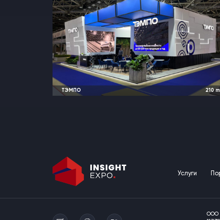
ТЭМПО
210
2022 и ранее
Москва, Россия |
Металл Эксп
Услуги
По
ООО 