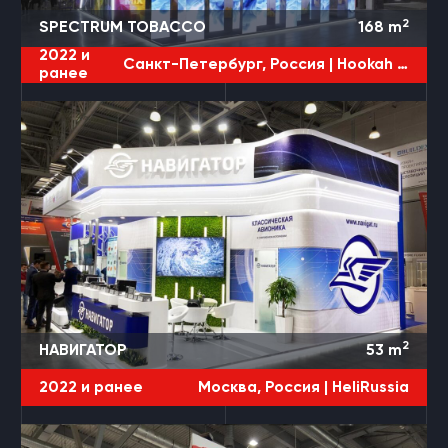
2
SPECTRUM TOBACCO
168
m
2022 и
Санкт-Петербург, Россия |
Hookah Club Show
ранее
2
НАВИГАТОР
53
m
2022 и ранее
Москва, Россия |
HeliRussia