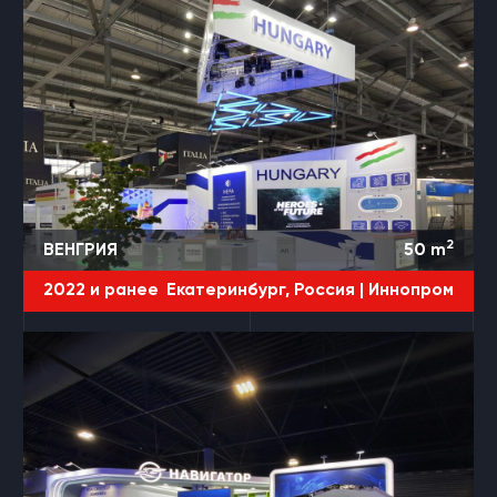
2
ВЕНГРИЯ
50
m
2022 и ранее
Екатеринбург, Россия |
Иннопром