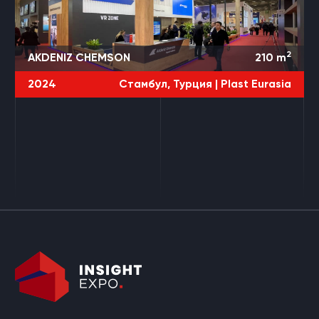
2
AKDENIZ CHEMSON
210
m
2024
Стамбул, Турция |
Plast Eurasia