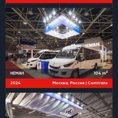
2
НЕМАН
104
m
2024
Москва, Россия |
Comtrans