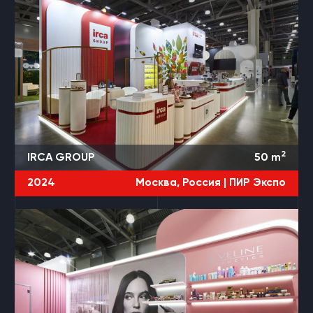
2
IRCA GROUP
50
m
2024
Москва, Россия |
ПИР Экспо