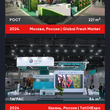
2
РОСТ
221
m
2024
Москва, Россия |
Global Fresh Market
2
ТАГРАС
84
m
2024
Казань, Россия |
TatOilExpo