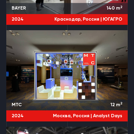
2
BAYER
140
m
2024
Краснодар, Россия |
ЮГАГРО
2
МТС
12
m
2024
Москва, Россия |
Analyst Days