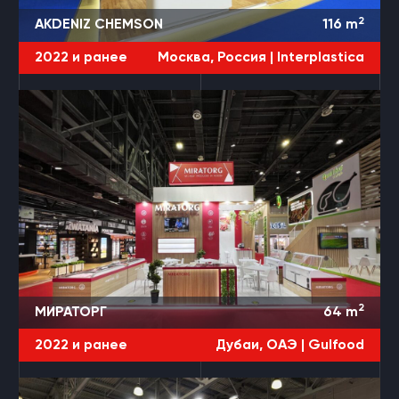
2
AKDENIZ CHEMSON
116
m
2022 и ранее
Москва, Россия |
Interplastica
2
МИРАТОРГ
64
m
2022 и ранее
Дубаи, ОАЭ |
Gulfood