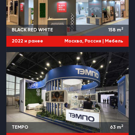
2
BLACK RED WHITE
158
m
2022 и ранее
Москва, Россия |
Мебель
2
TEMPO
63
m