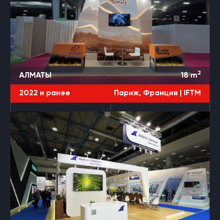
2
АЛМАТЫ
18
m
2022 и ранее
Париж, Франция |
IFTM