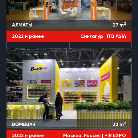
2
АЛМАТЫ
27
m
2022 и ранее
Сингапур |
ITB ASIA
2
BOMBBAR
32
m
2022 и ранее
Москва, Россия |
PIR EXPO