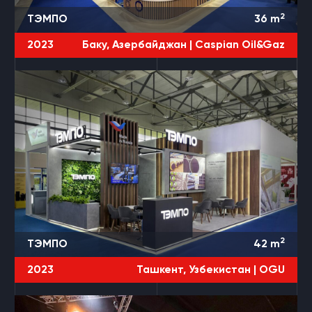
2
ТЭМПО
36
m
2023
Баку, Азербайджан |
Caspian Oil&Gaz
2
ТЭМПО
42
m
2023
Ташкент, Узбекистан |
OGU