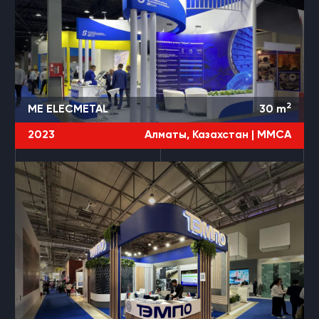
2
ME ELECMETAL
30
m
2023
Алматы, Казахстан |
MMCA