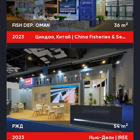
2
FISH DEP. OMAN
36
m
2023
Циндао, Китай |
China Fisheries & Seafood Expo
2
РЖД
54
m
2023
Нью-Дели |
IREE