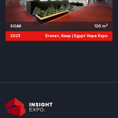
2
SOAK
120
m
2023
Египет, Каир |
Egypt Vape Expo