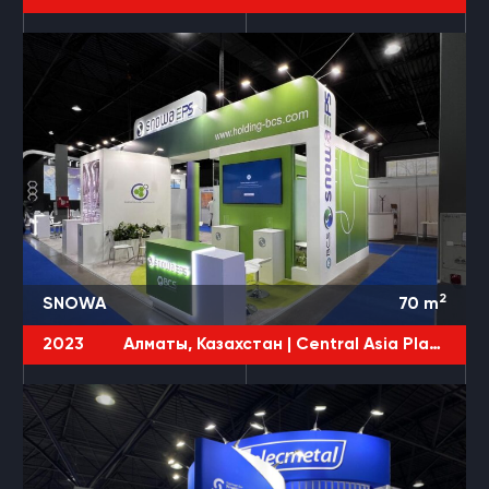
2
SNOWA
70
m
2023
Алматы, Казахстан |
Central Asia Plast World