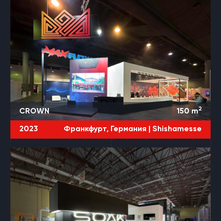
2
CROWN
150
m
2023
Франкфурт, Германия |
Shishamesse