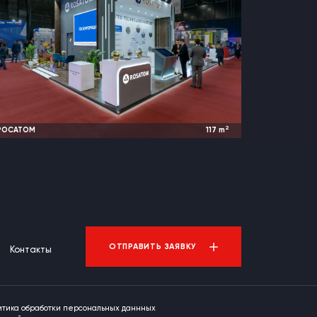
2
РОСАТОМ
117
m
2026
Эр-Рияд, Саудовская Аравия |
Иннопром
ОТПРАВИТЬ ЗАЯВКУ
Контакты
итика обработки персональных даннных