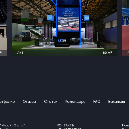
2
2
m
ЛИТ
80
m
м
2026
Шанхай, Китай |
IE Expo
ртфолио
Отзывы
Статьи
Календарь
FAQ
Вакансии
"Инсайт Экспо"
КОНТАКТЫ
Пол