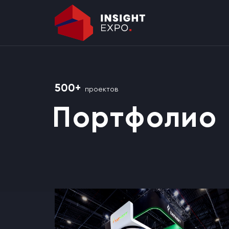
500+
проектов
Портфолио