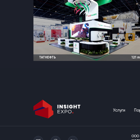
ТАТНЕФТЬ
121
2026
Ташкент, Узбекистан |
Иннопро
Услуги
По
ООО 