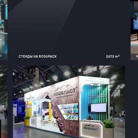
2
2
m
СТЕНДЫ НА ROSUPACK
267.5
m
k
2026
Москва, Россия |
RosUpack