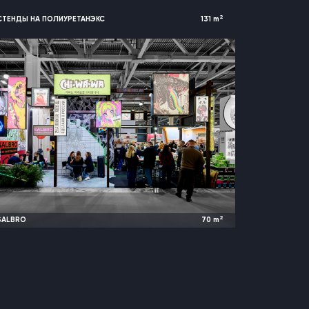
2
СТЕНДЫ НА ПОЛИУРЕТАНЭКС
131
m
2026
Москва, Россия |
Полиуретанэкс
2
SALBRO
70
m
2026
Москва, Россия |
Продэкспо