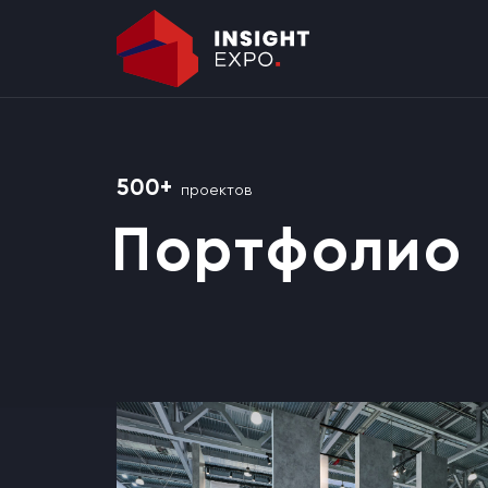
500+
проектов
Портфолио