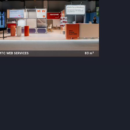
2
МТС WEB SERVICES
83
m
3 ПРОЕКТА
2026
Москва / Новосибирск, Россия |
CodeFest / JPoint / DevOps
ПОЛИУРЕТАНЭКС