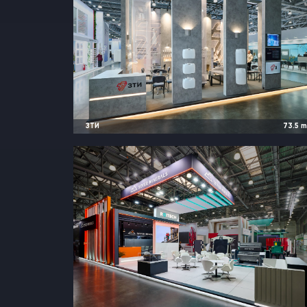
ЗТИ
73.5
2026
Москва, Россия |
RosUpac