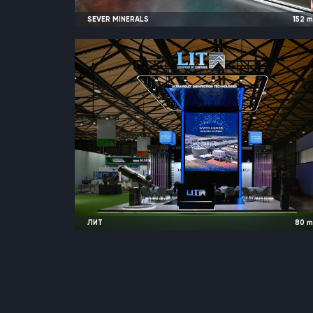
SEVER MINERALS
152
2026
Москва, Россия |
MiningWorl
ЛИТ
80
2026
Шанхай, Китай |
IE Exp