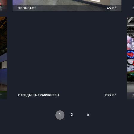
2
2
m
ЭВОБЛАСТ
45
m
4 ПРОЕКТА
d
2026
Москва, Россия |
MiningWorld
TRANSRUSSIA
2
2
m
СТЕНДЫ НА TRANSRUSSIA
233
m
o
2026
Москва, Россия |
TransRussia
1
2