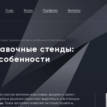
О нас
Услуги
Портфолио
Контакты
тенды: преимущества и особенности застройки
авочные стенды:
собенности
 участии компании в выставках, форумах и промо-
артные решения перестают выделяться, и всё больше
ды
. Такая застройка позволяет не только привлечь