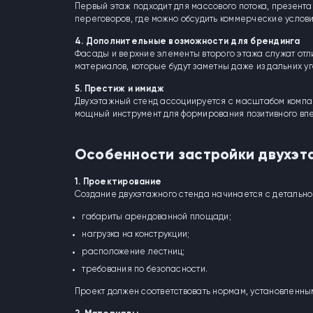
Первый этаж подходит для массового потока, презента
переговоров, где можно обсудить коммерческие услов
4. Дополнительные возможности для брендинга
Фасады и верхние элементы второго этажа служат от
материалов, которые будут заметны даже из дальних уг
5. Престиж и имидж
Двухэтажный стенд ассоциируется с масштабом компа
мощный инструмент для формирования позитивного впе
Особенности застройки двухэт
1. Проектирование
Создание двухэтажного стенда начинается с детальног
габариты арендованной площади;
нагрузка на конструкции;
расположение лестниц;
требования по безопасности.
Проект должен соответствовать нормам, установленны