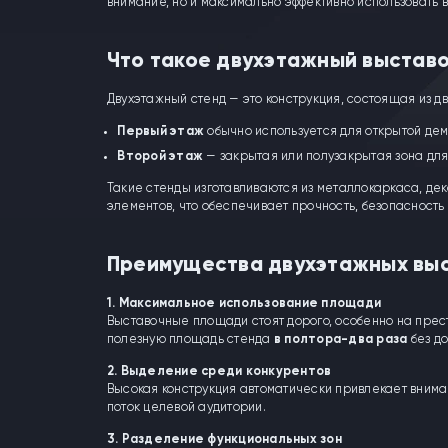
внимание, но и максимально эффективно использовать
Что такое двухэтажный выстав
Двухэтажный стенд — это конструкция, состоящая из дв
Первый этаж
обычно используется для открытой дем
Второй этаж
— закрытая или полузакрытая зона для 
Такие стенды изготавливаются из металлокаркаса, де
элементов, что обеспечивает прочность, безопасность
Преимущества двухэтажных вы
1. Максимальное использование площади
Выставочные площади стоят дорого, особенно на прес
полезную площадь стенда
в полтора-два раза
без до
2. Выделение среди конкурентов
Высокая конструкция автоматически привлекает внима
поток целевой аудитории.
3. Разделение функциональных зон