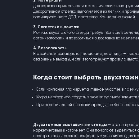
2. Материалы
Для каркаса применяются металлические конструкции,
Декоративная отделка выполняется из лёгких и прочн
ламинированного ДСП, оргстекла, баннерных тканей.
3. Логистика и монтаж
Монтаж двухэтажного стенда требует больше времени,
организаторами и позаботиться о доставке всех элемен
4. Безопасность
Второй этаж оснащается перилами, лестницы — неско
аварийные выходы, если этого требуют правила выста
Когда стоит выбрать двухэтажн
Если компания планирует активное участие в премиу
Когда необходимо создать яркое визуальное впечатл
При ограниченной площади аренды, но большом коли
Двухэтажные выставочные стенды
— это не прост
маркетинговый инструмент. Они помогают выделиться 
пространство и создать комфортные условия как для м