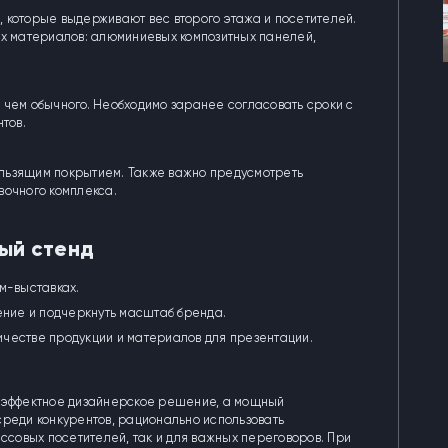
 которые выдерживают вес второго этажа и посетителей.
ых материалов: алюминиевых композитных панелей,
 чем обычного. Необходимо заранее согласовать сроки с
тов.
льзящим покрытием. Также важно предусмотреть
вочного комплекса.
ый стенд
м-выставках.
ение и подчеркнуть масштаб бренда.
честве продукции и материалов для презентации.
о эффектное дизайнерское решение, а мощный
среди конкурентов, рационально использовать
ассовых посетителей, так и для важных переговоров. При