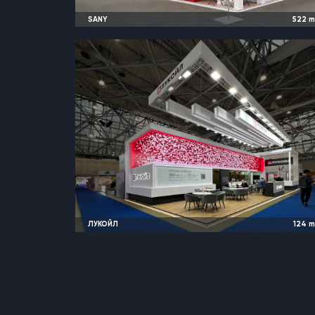
SANY
522
2025
Москва, Россия |
CTT Exp
ЛУКОЙЛ
124
2024
Москва, Россия |
Ruplastic