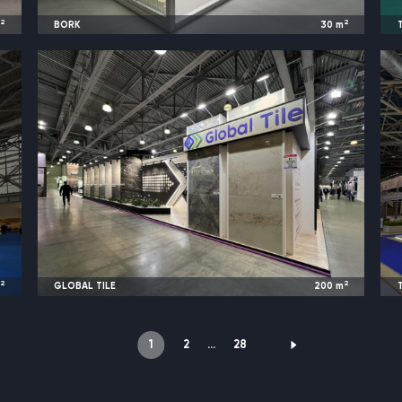
2
2
m
BORK
30
m
o
2024
Москва, Россия |
Cosmoscow
2
2
m
GLOBAL TILE
200
m
a
2023
Москва, Россия |
MosBuild
1
2
…
28