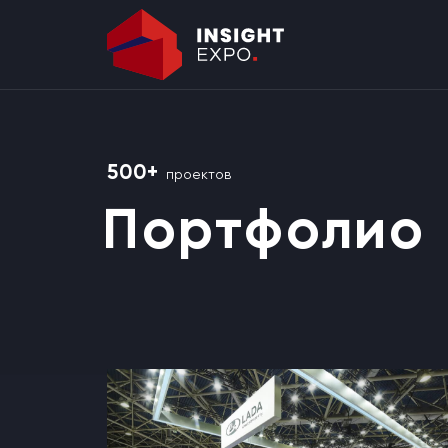
500+
проектов
Портфолио