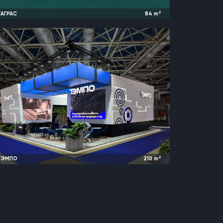
2
ТАГРАС
84
m
2024
Казань, Россия |
TatOilExpo
2
ТЭМПО
210
m
2022 и ранее
Москва, Россия |
Металл Экспо