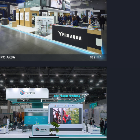
2
ПРО АКВА
182
m
2025
Москва, Россия |
Aquaflame