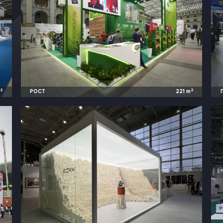
2
2
m
РОСТ
221
m
y
2024
Москва, Россия |
Global Fresh Market