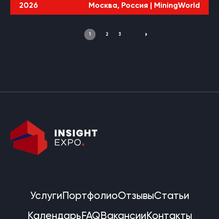
2026
Москва, Россия |
MiningWorld
1
2
3
Услуги
Портфолио
Отзывы
Статьи
Календарь
FAQ
Вакансии
Контакты