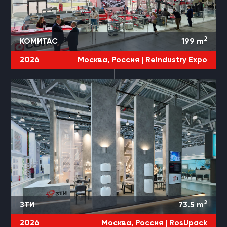
2
КОМИТАС
199
m
2026
Москва, Россия |
ReIndustry Expо
2
ЗТИ
73.5
m
2026
Москва, Россия |
RosUpack