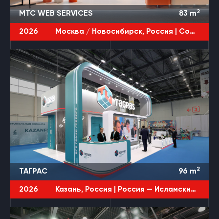
2
МТС WEB SERVICES
83
m
2026
Москва / Новосибирск, Россия |
CodeFest / JPoint / DevOps
2
ТАГРАС
96
m
2026
Казань, Россия |
Россия — Исламский мир