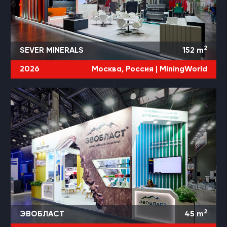
2
SEVER MINERALS
152
m
2026
Москва, Россия |
MiningWorld
2
ЭВОБЛАСТ
45
m