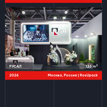
2
РУСАЛ
136
m
2026
Москва, Россия |
RosUpack
3 ПРОЕКТА
ROSUPACK