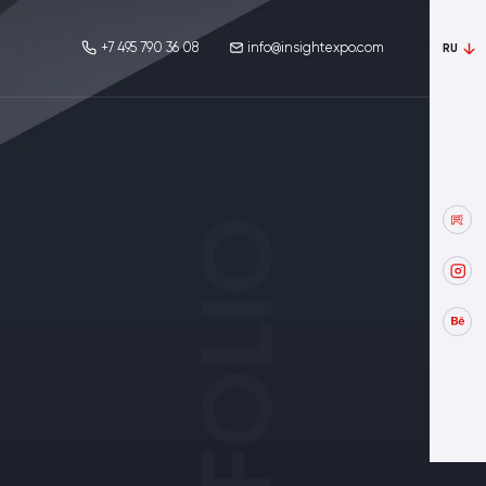
+7 495 790 36 08
info@insightexpo.com
RU
PORTFOLIO