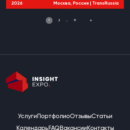
2026
Москва, Россия |
TransRussia
1
2
…
11
Услуги
Портфолио
Отзывы
Статьи
Календарь
FAQ
Вакансии
Контакты