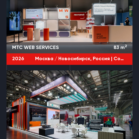
2
МТС WEB SERVICES
83
m
2026
Москва / Новосибирск, Россия |
CodeFest / JPoint / DevOps