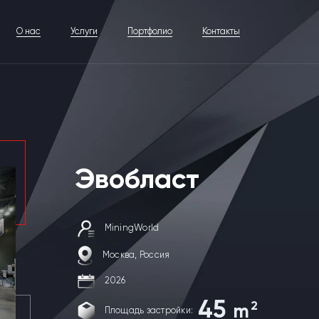
О нас
Услуги
Портфолио
Контакты
Эвобласт
MiningWorld
Москва, Россия
2026
45
2
m
Площадь застройки: