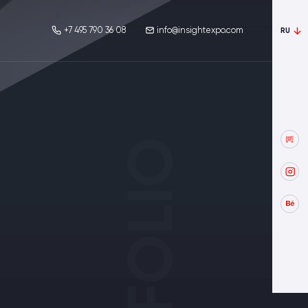
+7 495 790 36 08
info@insightexpo.com
RU
PORTFOLIO