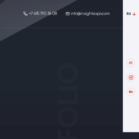
+7 495 790 36 08
info@insightexpo.com
RU
PORTFOLIO