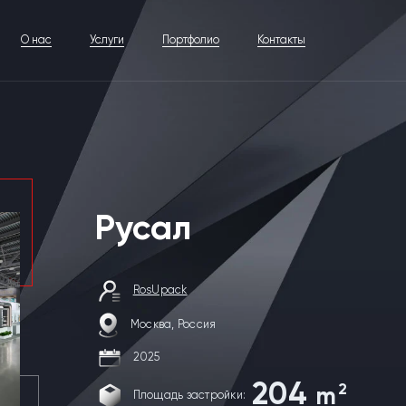
О нас
Услуги
Портфолио
Контакты
Русал
RosUpack
Москва, Россия
2025
204
2
m
Площадь застройки: