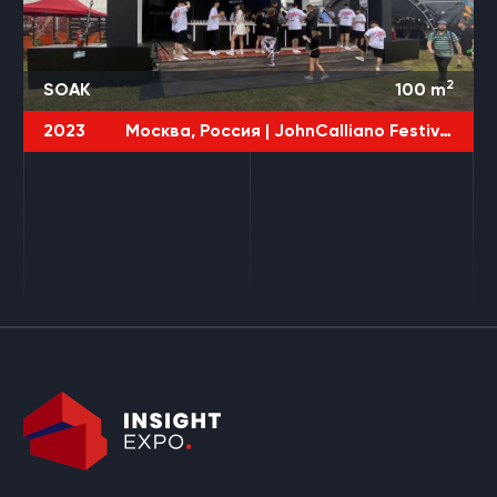
2
SOAK
100
m
2023
Москва, Россия |
JohnCalliano Festival