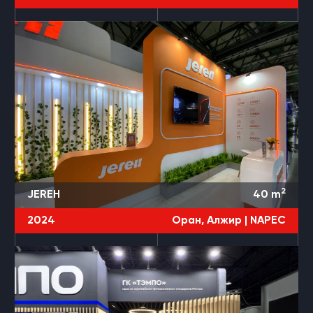
2
JEREH
40
m
2024
Оран, Алжир |
NAPEC