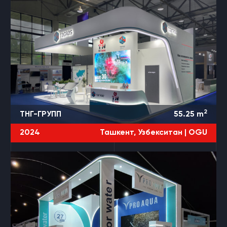
2
ТНГ-ГРУПП
55.25
m
2024
Ташкент, Узбекситан |
OGU