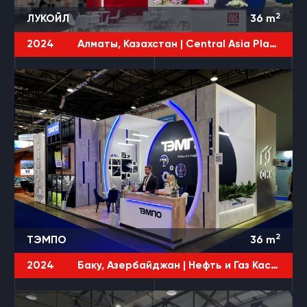
2
ЛУКОЙЛ
36
m
2024
Алматы, Казахстан |
Central Asia Plast World
2
ТЭМПО
36
m
2024
Баку, Азербайджан |
Нефть и Газ Каспия