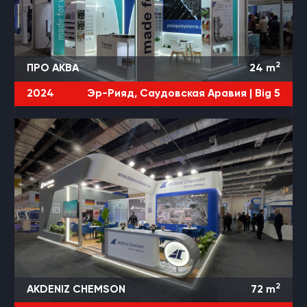
2
ПРО АКВА
24
m
2024
Эр-Рияд, Саудовская Аравия |
Big 5
2
AKDENIZ CHEMSON
72
m