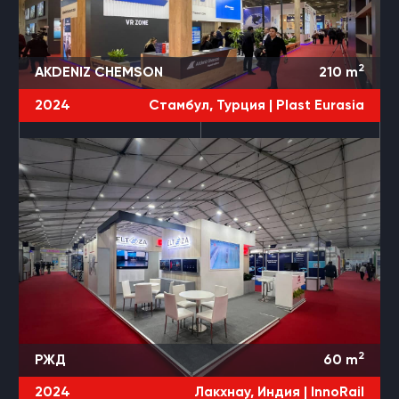
2
AKDENIZ CHEMSON
210
m
2024
Стамбул, Турция |
Plast Eurasia
2
РЖД
60
m
2024
Лакхнау, Индия |
InnoRail