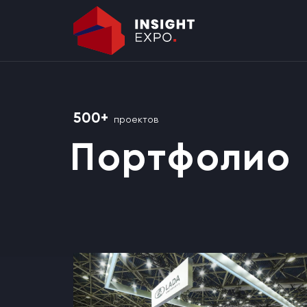
500+
проектов
Портфолио