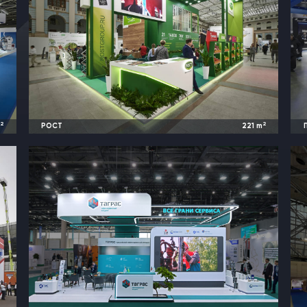
2
2
m
РОСТ
221
m
y
2024
Москва, Россия |
Global Fresh Market