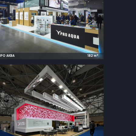
2
ПРО АКВА
182
m
2025
Москва, Россия |
Aquaflame