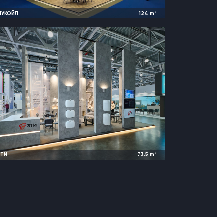
2
ЛУКОЙЛ
124
m
2024
Москва, Россия |
Ruplastica
2
ЗТИ
73.5
m
2026
Москва, Россия |
RosUpack