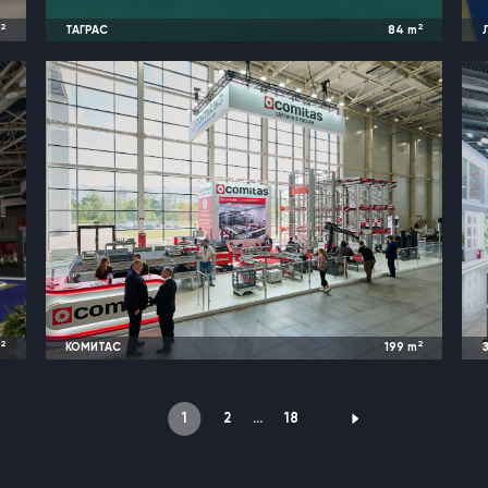
2
2
m
ТАГРАС
84
m
o
2024
Казань, Россия |
TatOilExpo
2
2
m
КОМИТАС
199
m
о
2026
Москва, Россия |
ReIndustry Expо
1
2
…
18