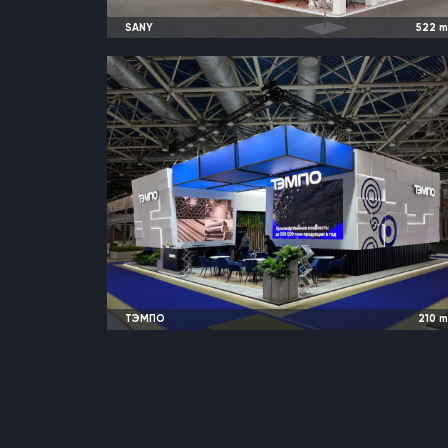
SANY
522
2025
Москва, Россия |
CTT Exp
ТЭМПО
210
2022 и ранее
Москва, Россия |
Металл Эксп